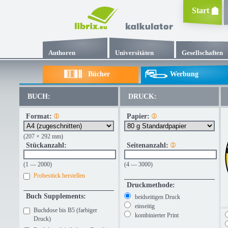
Start
Authoren
Universitäten
Gesellschaften
Bücher
Werbung
BUCH:
DRUCK:
Format:
Papier:
(207 × 292 mm)
Stückanzahl:
Seitenanzahl:
(1 — 2000)
(4 — 3000)
Probestück herstellen
Druckmethode:
Buch Supplements:
beidseitigen Druck
einseitig
Buchdose bis B5 (farbiger
kombinierter Print
Druck)