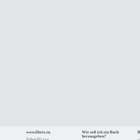
www.librix.eu
Wie soll ich ein Buch
B
herausgeben?
Tribun EU s.r.o.